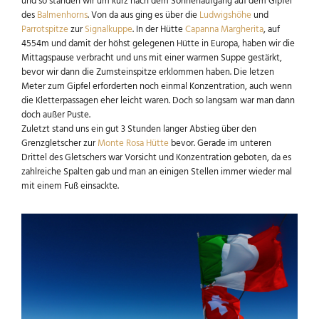
und so standen wir um kurz nach dem Sonnenaufgang auf dem Gipfel
des
Balmenhorns
. Von da aus ging es über die
Ludwigshöhe
und
Parrotspitze
zur
Signalkuppe
. In der Hütte
Capanna Margherita
, auf
4554m und damit der höhst gelegenen Hütte in Europa, haben wir die
Mittagspause verbracht und uns mit einer warmen Suppe gestärkt,
bevor wir dann die Zumsteinspitze erklommen haben. Die letzen
Meter zum Gipfel erforderten noch einmal Konzentration, auch wenn
die Kletterpassagen eher leicht waren. Doch so langsam war man dann
doch außer Puste.
Zuletzt stand uns ein gut 3 Stunden langer Abstieg über den
Grenzgletscher zur
Monte Rosa Hütte
bevor. Gerade im unteren
Drittel des Gletschers war Vorsicht und Konzentration geboten, da es
zahlreiche Spalten gab und man an einigen Stellen immer wieder mal
mit einem Fuß einsackte.