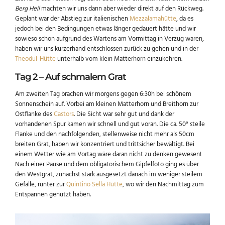
Berg Heil
machten wir uns dann aber wieder direkt auf den Rückweg.
Geplant war der Abstieg zur italienischen
Mezzalamahütte
, da es
jedoch bei den Bedingungen etwas länger gedauert hätte und wir
sowieso schon aufgrund des Wartens am Vormittag in Verzug waren,
haben wir uns kurzerhand entschlossen zurück zu gehen und in der
Theodul-Hütte
unterhalb vom klein Matterhorn einzukehren.
Tag 2 – Auf schmalem Grat
Am zweiten Tag brachen wir morgens gegen 6:30h bei schönem
Sonnenschein auf. Vorbei am kleinen Matterhorn und Breithorn zur
Ostflanke des
Castors
. Die Sicht war sehr gut und dank der
vorhandenen Spur kamen wir schnell und gut voran. Die ca. 50° steile
Flanke und den nachfolgenden, stellenweise nicht mehr als 50cm
breiten Grat, haben wir konzentriert und trittsicher bewältigt. Bei
einem Wetter wie am Vortag wäre daran nicht zu denken gewesen!
Nach einer Pause und dem obligatorischem Gipfelfoto ging es über
den Westgrat, zunächst stark ausgesetzt danach im weniger steilem
Gefälle, runter zur
Quintino Sella Hütte
, wo wir den Nachmittag zum
Entspannen genutzt haben.