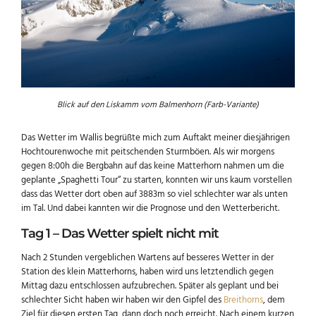
Blick auf den Liskamm vom Balmenhorn (Farb-Variante)
Das Wetter im Wallis begrüßte mich zum Auftakt meiner diesjährigen
Hochtourenwoche mit peitschenden Sturmböen. Als wir morgens
gegen 8:00h die Bergbahn auf das keine Matterhorn nahmen um die
geplante „Spaghetti Tour“ zu starten, konnten wir uns kaum vorstellen
dass das Wetter dort oben auf 3883m so viel schlechter war als unten
im Tal. Und dabei kannten wir die Prognose und den Wetterbericht.
Tag 1 – Das Wetter spielt nicht mit
Nach 2 Stunden vergeblichen Wartens auf besseres Wetter in der
Station des klein Matterhorns, haben wird uns letztendlich gegen
Mittag dazu entschlossen aufzubrechen. Später als geplant und bei
schlechter Sicht haben wir haben wir den Gipfel des
Breithorns
, dem
Ziel für diesen ersten Tag, dann doch noch erreicht. Nach einem kurzen